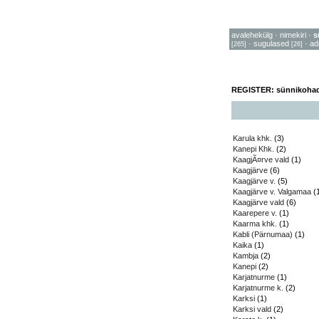
avalehekülg
·
nimekiri
·
s
·
sugulased
·
ad
[265]
[26]
REGISTER: sünnikoha
Karula khk.
(3)
Kanepi Khk.
(2)
KaagjÃ¤rve vald
(1)
Kaagjärve
(6)
Kaagjärve v.
(5)
Kaagjärve v. Valgamaa
(
Kaagjärve vald
(6)
Kaarepere v.
(1)
Kaarma khk.
(1)
Kabli (Pärnumaa)
(1)
Kaika
(1)
Kambja
(2)
Kanepi
(2)
Karjatnurme
(1)
Karjatnurme k.
(2)
Karksi
(1)
Karksi vald
(2)