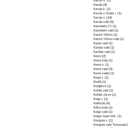
Karste k.
(1)
Karula
(6)
Karula k.
(1)
Karula v. Koidu t.
(1)
Karula v.
(14)
Karula vald
(4)
Kastolatsi (?)
(1)
Kastolatsi vald
(1)
Kastre-Võnnu
(1)
Kastre-Võnnu vald
(1)
Kaula vald
(1)
Kavida vald
(1)
Kavilda vald
(1)
Keeni
(2)
Keeni küla
(1)
Keeni v.
(1)
Keeni vald
(3)
Keeni valda
(1)
Kingo t.
(1)
Kiviõli
(1)
Kodijärve
(1)
Kohila vald
(1)
Kohtla-Järve
(1)
Koigi v.
(1)
Koikküla
(4)
Kõksi küla
(1)
Kolga vald
(1)
Kolga-Jaani khk.
(1)
Konguta v.
(1)
Konguta vald Tartumaal
(