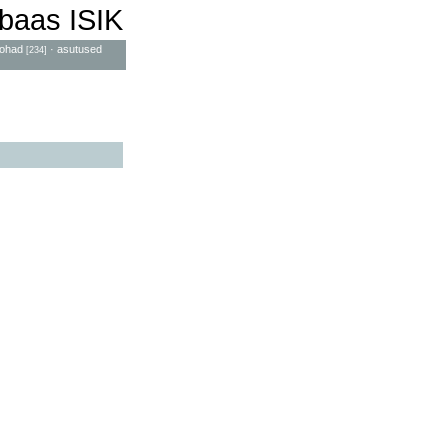
baas ISIK
ohad
·
asutused
[234]