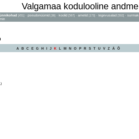
Valgamaa kodulooline andme
ünnikohad
·
pseudonüümid
·
koolid
·
ametid
·
tegevusalad
·
surmak
[451]
[36]
[567]
[173]
[502]
min
d
A
B
C
E
G
H
I
J
K
L
M
N
O
P
R
S
T
U
V
Z
Ä
Õ
1)