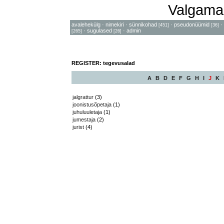
Valgama
avalehekülg
·
nimekiri
·
sünnikohad
·
pseudonüümid
·
[451]
[36]
·
sugulased
·
admin
[265]
[26]
REGISTER: tegevusalad
A
B
D
E
F
G
H
I
J
K
jalgrattur
(3)
joonistusõpetaja
(1)
juhuluuletaja
(1)
jumestaja
(2)
jurist
(4)