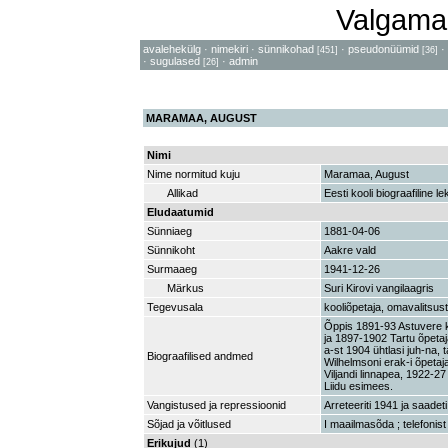
Valgama
avalehekülg
·
nimekiri
·
sünnikohad
·
pseudonüümid
·
[451]
[36]
·
sugulased
·
admin
[26]
MARAMAA, AUGUST
Nimi
Nime normitud kuju
Maramaa, August
Allikad
Eesti kooli biograafiline le
Eludaatumid
Sünniaeg
1881-04-06
Sünnikoht
Aakre vald
Surmaaeg
1941-12-26
Märkus
Suri Kirovi vangilaagris
Tegevusala
kooliõpetaja, omavalitsus
Õppis 1891-93 Astuvere k
ja 1897-1902 Tartu õpetaj
a-st 1904 ühtlasi juh-na,
Biograafilised andmed
Wilhelmsoni erak-i õpetaj
Viljandi linnapea, 1922-27 
Liidu esimees.
Vangistused ja repressioonid
Arreteeriti 1941 ja saade
Sõjad ja võitlused
I maailmasõda ; telefonist
Erikujud
(1)