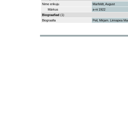
Nime erikuju
Marfeldt, August
Märkus
a-ni 1922
Biograafiad
(1)
Biograafia
Peil, Mirjam. Linnapea Ma