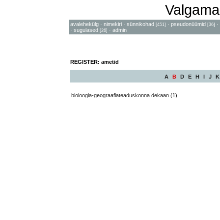
Valgama
avalehekülg
·
nimekiri
·
sünnikohad
·
pseudonüümid
·
[451]
[36]
·
sugulased
·
admin
[26]
REGISTER: ametid
A
B
D
E
H
I
J
K
bioloogia-geograafiateaduskonna dekaan
(1)