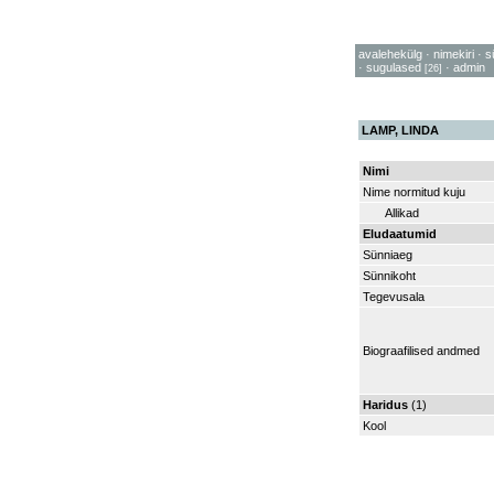
avalehekülg
·
nimekiri
·
s
·
sugulased
·
admin
[26]
LAMP, LINDA
Nimi
Nime normitud kuju
Allikad
Eludaatumid
Sünniaeg
Sünnikoht
Tegevusala
Biograafilised andmed
Haridus
(1)
Kool