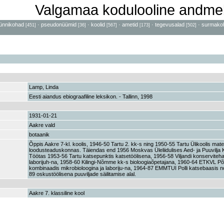
Valgamaa kodulooline andme
ünnikohad
·
pseudonüümid
·
koolid
·
ametid
·
tegevusalad
·
surmako
[451]
[36]
[567]
[173]
[502]
Lamp, Linda
Eesti aiandus ebiograafiline leksikon. - Tallinn, 1998
1931-01-21
Aakre vald
botaanik
Õppis Aakre 7-kl. koolis, 1946-50 Tartu 2. kk-s ning 1950-55 Tartu Ülikoolis mat
loodusteaduskonnas. Täiendas end 1956 Moskvas Üleliidulises Aed- ja Puuvilja
Töötas 1953-56 Tartu katsepunktis katsetöölisena, 1956-58 Viljandi konserviteha
laborijuh-na, 1958-60 Kilingi-Nõmme kk-s bioloogiaõpetajana, 1960-64 ETKVL P
kombinaadis mikrobioloogina ja laboriju-na, 1964-87 EMMTUI Polli katsebaasis 
89 oskustöölisena puuviljade säilitamise alal.
Aakre 7. klassiline kool