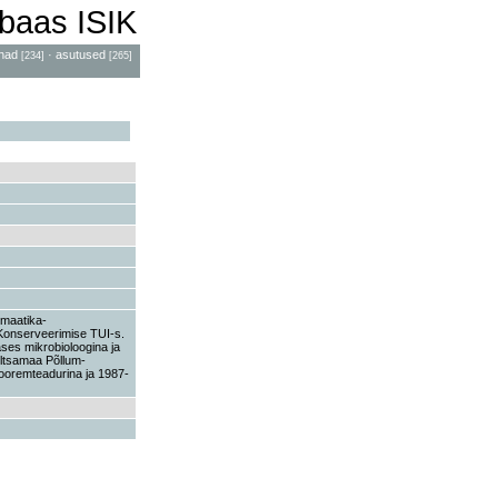
baas ISIK
had
·
asutused
[234]
[265]
emaatika-
 Konserveerimise TUI-s.
ses mikrobioloogina ja
õltsamaa Põllum-
nooremteadurina ja 1987-