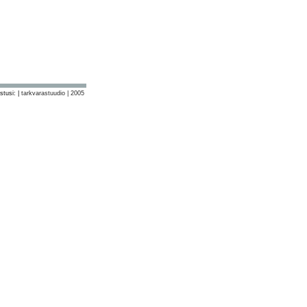
stusi: |
tarkvarastuudio | 2005