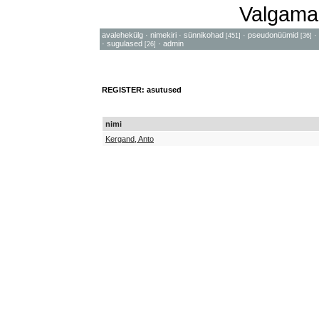
Valgama
avalehekülg
·
nimekiri
·
sünnikohad
·
pseudonüümid
·
[451]
[36]
·
sugulased
·
admin
[26]
REGISTER: asutused
nimi
Kergand, Anto