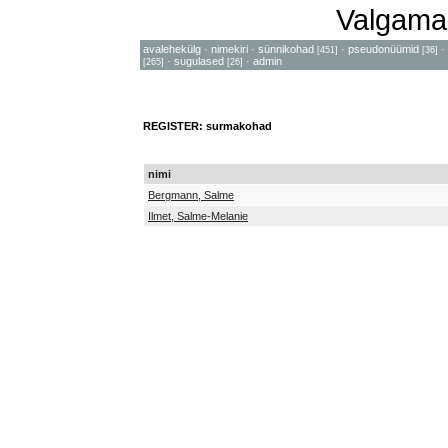
Valgama
avalehekülg
·
nimekiri
·
sünnikohad
·
pseudonüümid
·
[451]
[36]
·
sugulased
·
admin
[265]
[26]
REGISTER: surmakohad
nimi
Bergmann, Salme
Ilmet, Salme-Melanie